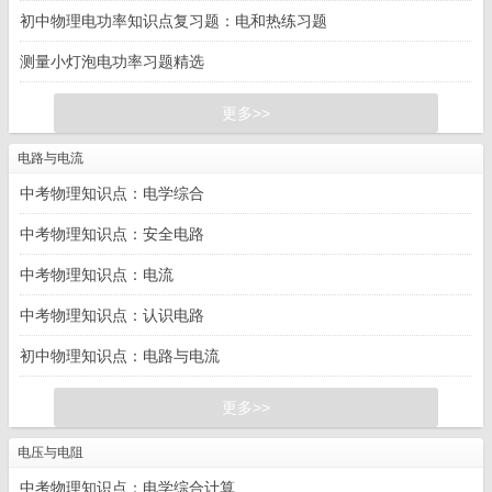
初中物理电功率知识点复习题：电和热练习题
测量小灯泡电功率习题精选
更多>>
电路与电流
中考物理知识点：电学综合
中考物理知识点：安全电路
中考物理知识点：电流
中考物理知识点：认识电路
初中物理知识点：电路与电流
更多>>
电压与电阻
中考物理知识点：电学综合计算