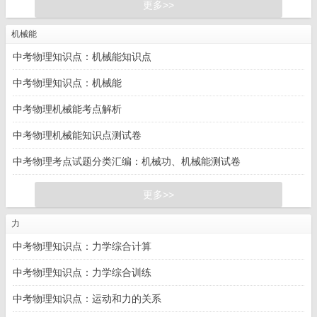
更多>>
机械能
中考物理知识点：机械能知识点
中考物理知识点：机械能
中考物理机械能考点解析
中考物理机械能知识点测试卷
中考物理考点试题分类汇编：机械功、机械能测试卷
更多>>
力
中考物理知识点：力学综合计算
中考物理知识点：力学综合训练
中考物理知识点：运动和力的关系